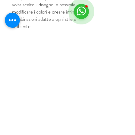
volta scelto il disegno, è possibile
modificare i colori e creare infinite
combinazioni adatte a ogni stile e
ambiente.
© 2018 by HUS Milano
Laissez Faire S.r.l.
P.IVA
09888670966
Privacy Policy