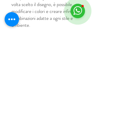
volta scelto il disegno, è possibile
modificare i colori e creare infinite
combinazioni adatte a ogni stile e
ambiente.
© 2018 by HUS Milano
Laissez Faire S.r.l.
P.IVA
09888670966
Privacy Policy