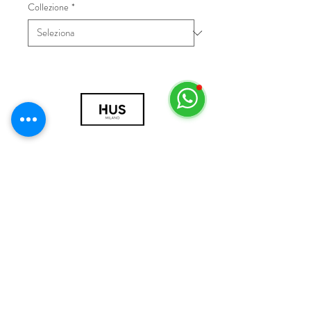
Collezione
*
© 2018 by HUS Milano
Laissez Faire S.r.l.
P.IVA
09888670966
Privacy Policy