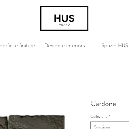
erfici e finiture
Design e interiors
Spazio HUS
Cardone
Collezione
*
Seleziona