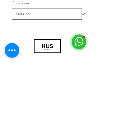
Collezione
*
© 2018 by HUS Milano
Laissez Faire S.r.l.
P.IVA
09888670966
Privacy Policy