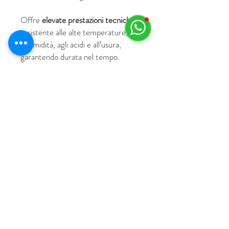
Offre
elevate prestazioni tecniche
: è
resistente alle alte temperature,
all’umidità, agli acidi e all’usura,
garantendo durata nel tempo.
© 2018 by HUS Milano
Laissez Faire S.r.l.
P.IVA
09888670966
Privacy Policy