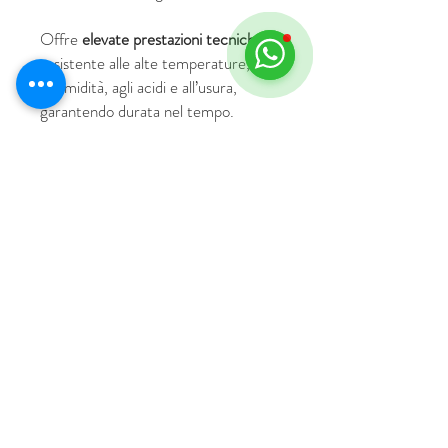
Offre
elevate prestazioni tecniche
: è
resistente alle alte temperature,
all’umidità, agli acidi e all’usura,
garantendo durata nel tempo.
© 2018 by HUS Milano
Laissez Faire S.r.l.
P.IVA
09888670966
Privacy Policy