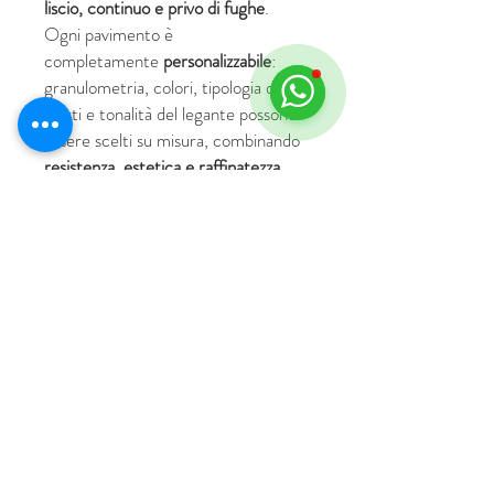
liscio, continuo e privo di fughe
.
Ogni pavimento è
completamente
personalizzabile
:
granulometria, colori, tipologia degli
inerti e tonalità del legante possono
essere scelti su misura, combinando
resistenza, estetica e raffinatezza
.
© 2018 by HUS Milano
Laissez Faire S.r.l.
P.IVA
09888670966