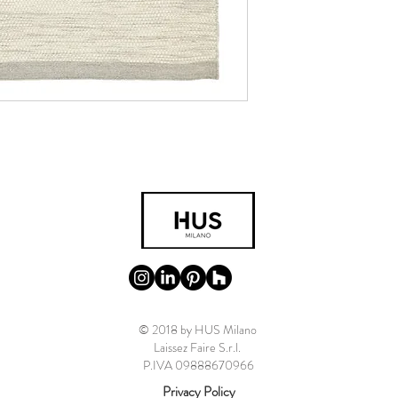
© 2018 by HUS Milano
Laissez Faire S.r.l.
P.IVA 09888670966
Privacy Policy