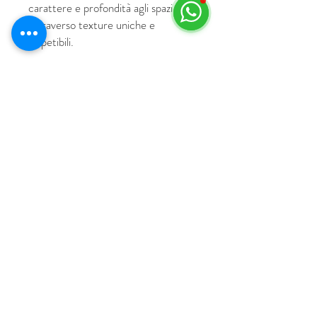
carattere e profondità agli spazi
attraverso texture uniche e
irripetibili.
© 2018 by HUS Milano
Laissez Faire S.r.l.
P.IVA
09888670966
Privacy Policy