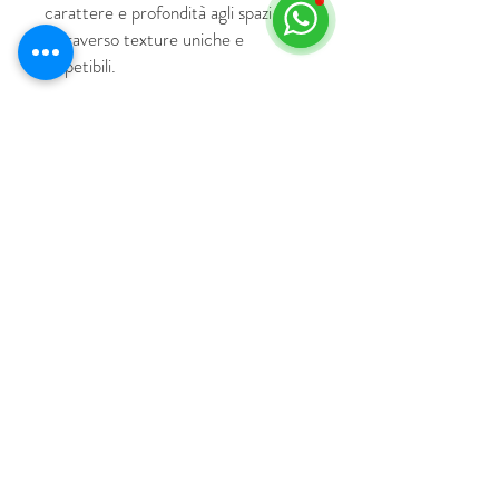
carattere e profondità agli spazi
attraverso texture uniche e
irripetibili.
© 2018 by HUS Milano
Laissez Faire S.r.l.
P.IVA
09888670966
Privacy Policy