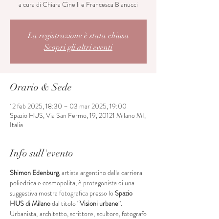
a cura di Chiara Cinelli e Francesca Bianucci
La registrazione è stata chiusa
Scopri gli altri eventi
Orario & Sede
12 feb 2025, 18:30 – 03 mar 2025, 19:00
Spazio HUS, Via San Fermo, 19, 20121 Milano MI,
Italia
Info sull'evento
Shimon Edenburg
, artista argentino dalla carriera 
poliedrica e cosmopolita, è protagonista di una 
suggestiva mostra fotografica presso lo 
Spazio 
HUS di Milano
 dal titolo “
Visioni urbane
”. 
Urbanista, architetto, scrittore, scultore, fotografo 