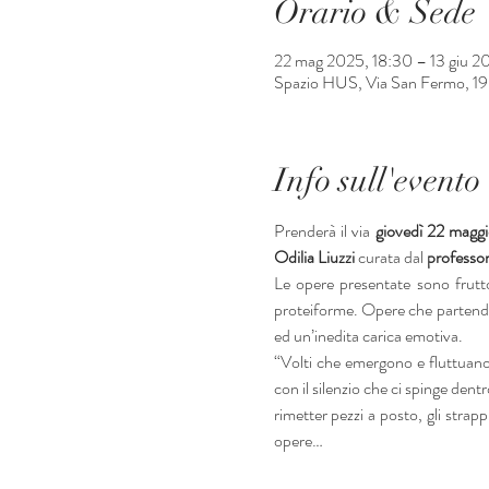
Orario & Sede
22 mag 2025, 18:30 – 13 giu 2
Spazio HUS, Via San Fermo, 19, 
Info sull'evento
Prenderà il via 
giovedì 22 magg
Odilia Liuzzi
 curata dal 
professo
Le opere presentate sono frutto 
proteiforme. Opere che partendo 
ed un’inedita carica emotiva.
“Volti che emergono e fluttuano d
con il silenzio che ci spinge dent
rimetter pezzi a posto, gli strap
opere…