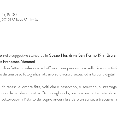
025, 19:00
20121 Milano MI, Italia
io
 nelle suggestive stanze dello 
Spazio Hus di via San Fermo 19 in Brera
re Francesco Menconi
.
di un’attenta selezione ed offrono una panoramica sulla ricerca artistica
da una base fotografica, attraverso diversi processi ed interventi digitali
a recessi di ombre fitte, volti che ci osservano, ci scrutano, ci interrogan
ro, con le parole non dette. Occhi negli occhi, bocca a bocca, tentativi di ric
pi sottovoce ma l’istinto del sogno ancora là a dare un senso, a tracciare il