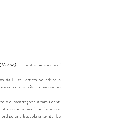
 (Milano)
, la mostra personale di 
 da Liuzzi, artista poliedrica e 
 trovano nuova vita, nuovo senso 
o e ci costringono a fare i conti 
ostruzione, le maniche tirate su a 
 nord su una bussola smarrita. Le 