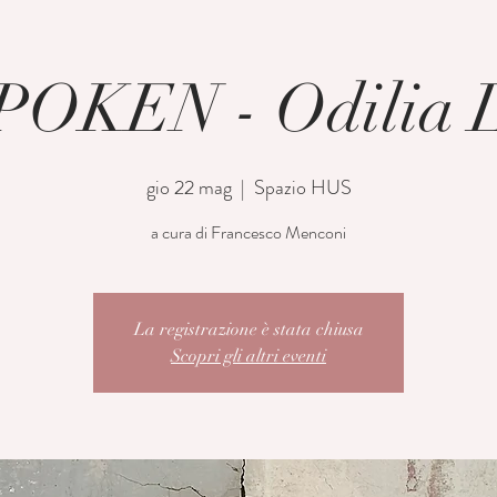
OKEN - Odilia L
gio 22 mag
  |  
Spazio HUS
a cura di Francesco Menconi
La registrazione è stata chiusa
Scopri gli altri eventi