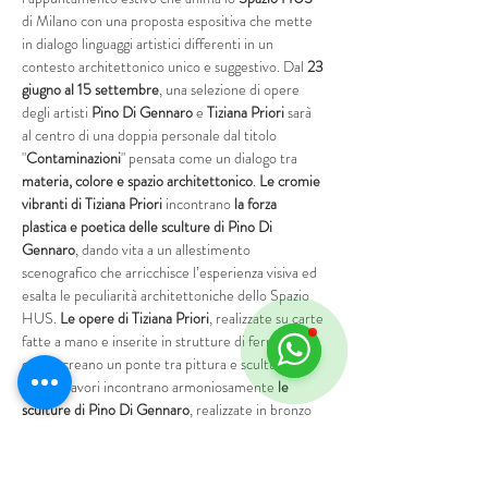
di Milano con una proposta espositiva che mette 
in dialogo linguaggi artistici differenti in un 
contesto architettonico unico e suggestivo. Dal 
23 
giugno al 15 settembre
, una selezione di opere 
degli artisti 
Pino Di Gennaro
 e 
Tiziana Priori 
sarà 
al centro di una doppia personale dal titolo 
"
Contaminazioni
" pensata come un dialogo tra 
materia, colore e spazio architettonico
. 
Le cromie 
vibranti
di Tiziana Priori
 incontrano 
la forza 
plastica e poetica
delle sculture di Pino Di 
Gennaro
, dando vita a un allestimento 
scenografico che arricchisce l’esperienza visiva ed 
esalta le peculiarità architettoniche dello Spazio 
HUS. 
Le opere di Tiziana Priori
, realizzate su carte 
fatte a mano e inserite in strutture di ferro, legno 
e juta, creano un ponte tra pittura e scultura. 
Questi lavori incontrano armoniosamente 
le 
sculture di Pino Di Gennaro
, realizzate in bronzo 
con la tecnica della…