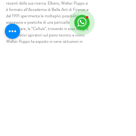
recenti della sua ricerca. Elbano, Walter Puppo si 
è formato all’Accademia di Belle Arti di Firenze e 
dal 1991 sperimenta le molteplici possibilità 
espressive e poetiche di una particella 
elementare, la “Cellula”, trovando in essa sempre 
nuovi motivi ispiratori sul piano tecnico e visivo. 
Walter Puppo ha esposto in varie istituzioni in 
Italia e all’estero, tra le quali: Istituto italiano di 
cultura di Monaco di Baviera, Museo Pecci 
(Prato), Museo Marini (Firenze), Villa Mimbelli-
Musei Civici (Livorno), Exmà (Cagliari), Casa 
Masaccio (San Giovanni Valdarno). Con la 
Galleria Immaginaria di Firenze ha partecipato a 
numerose fiere internazionali d’arte, in Germania, 
Svizzera, Olanda, Francia e Austria. Sue opere si 
trovano in collezioni private e pubbliche tra cui…
Mostra di più