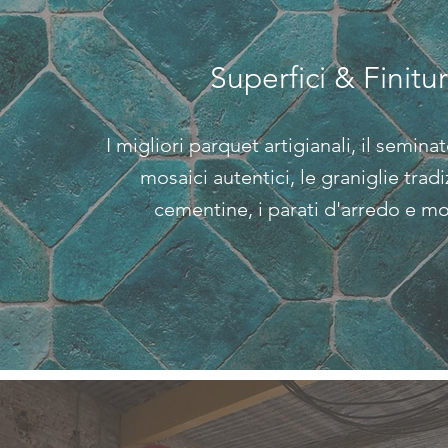
Superfici & Finitu
I migliori parquet artigianali, il semina
mosaici autentici, le graniglie tradiz
cementine, i parati d'arredo e m
o
SCOPRI >