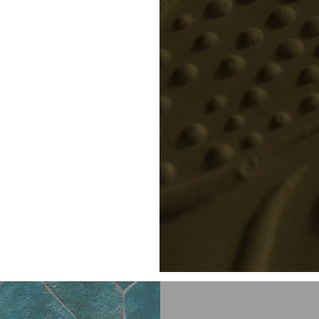
lano è il luogo
e
arte
del saper
ratorio creativo
si incontrano e
ervizio dei più