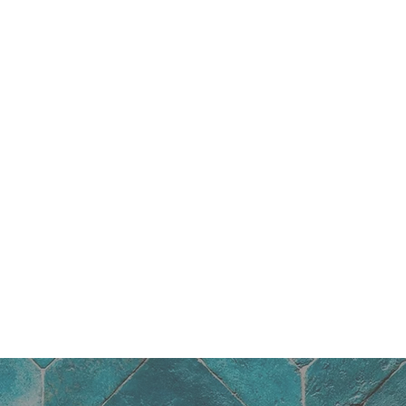
Nel cuore del Brera Design District, HUS Mi
dove tendenze, cultura dell’
interior design
fare prendono forma.
Una
raffinata selezione di materiali
in un labo
dove interior designers, artigiani e artisti 
condividono
esperienza e capacità
, al s
esigenti.