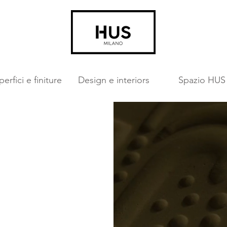
erfici e finiture
Design e interiors
Spazio HUS
finiture e i più
il primo atelier
cellenza
.