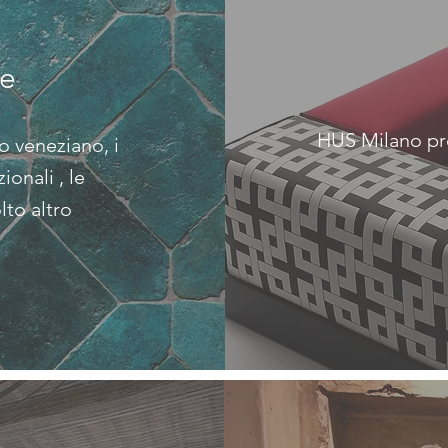
re
HUS Milano pr
to veneziano, i
ionali , le
l
to
altr
o