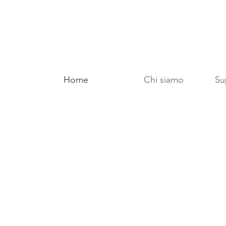
Home
Chi siamo
Sup
Una materioteca che raccoglie le migliori
pregiati materiali artigianali
e senza tempo e 
avant-garde dedicato al
design
di ec