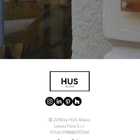
to
© 2018 by HUS Milano
Laissez Faire S.r.l.
P.IVA 09888670966