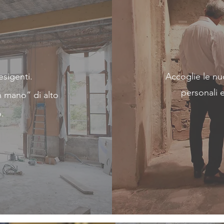
 esigenti.
Accoglie le nu
personali e
n mano” di alto
o.