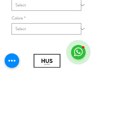
Colore
*
© 2018 by HUS Milano
Laissez Faire S.r.l.
P.IVA
09888670966
Privacy Policy