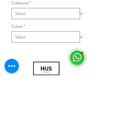
Collezione
*
Colore
*
© 2018 by HUS Milano
Laissez Faire S.r.l.
P.IVA
09888670966
Privacy Policy