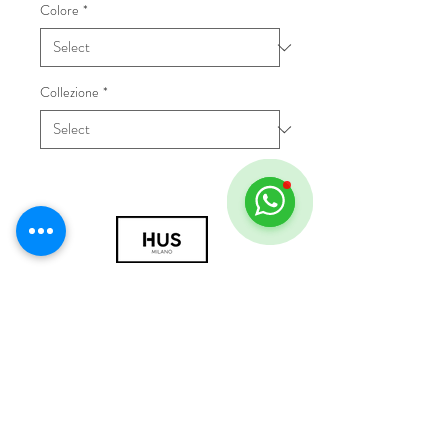
Colore
*
Collezione
*
© 2018 by HUS Milano
Laissez Faire S.r.l.
P.IVA
09888670966
Privacy Policy