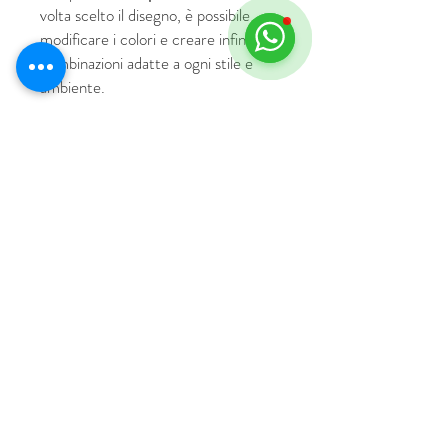
volta scelto il disegno, è possibile
modificare i colori e creare infinite
combinazioni adatte a ogni stile e
ambiente.
© 2018 by HUS Milano
Laissez Faire S.r.l.
P.IVA
09888670966
Privacy Policy