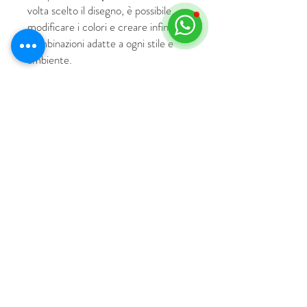
volta scelto il disegno, è possibile
modificare i colori e creare infinite
combinazioni adatte a ogni stile e
ambiente.
© 2018 by HUS Milano
Laissez Faire S.r.l.
P.IVA
09888670966
Privacy Policy