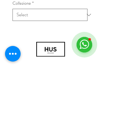
Collezione
*
© 2018 by HUS Milano
Laissez Faire S.r.l.
P.IVA
09888670966
Privacy Policy