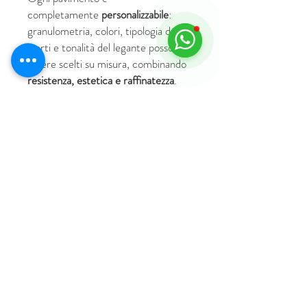
completamente
personalizzabile
:
granulometria, colori, tipologia degli
inerti e tonalità del legante possono
essere scelti su misura, combinando
resistenza, estetica e raffinatezza
.
© 2018 by HUS Milano
Laissez Faire S.r.l.
P.IVA
09888670966
Privacy Policy