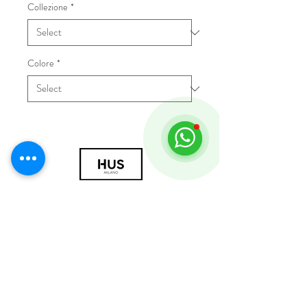
Collezione
*
Colore
*
© 2018 by HUS Milano
Laissez Faire S.r.l.
P.IVA
09888670966
Privacy Policy