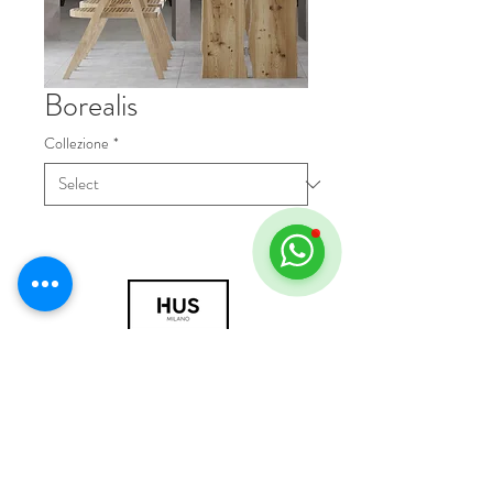
Borealis
Collezione
*
© 2018 by HUS Milano
Laissez Faire S.r.l.