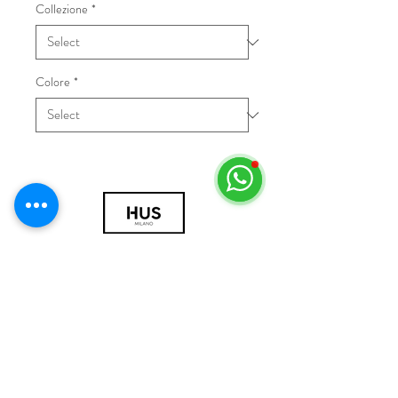
Collezione
*
Colore
*
© 2018 by HUS Milano
Laissez Faire S.r.l.
P.IVA
09888670966
Privacy Policy