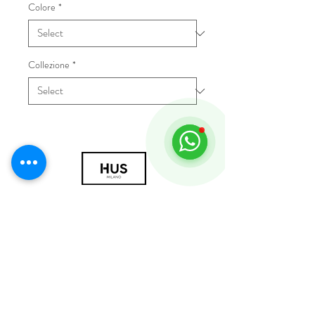
Colore
*
Collezione
*
© 2018 by HUS Milano
Laissez Faire S.r.l.
P.IVA
09888670966
Privacy Policy