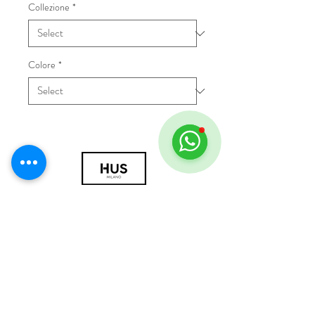
Collezione
*
Colore
*
© 2018 by HUS Milano
Laissez Faire S.r.l.
P.IVA
09888670966
Privacy Policy