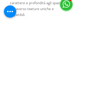
carattere e profondità agli spazi
attraverso texture uniche e
irripetibili.
© 2018 by HUS Milano
Laissez Faire S.r.l.
P.IVA
09888670966
Privacy Policy