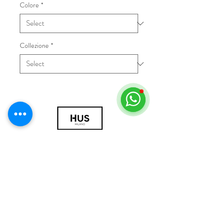
Colore
*
Collezione
*
© 2018 by HUS Milano
Laissez Faire S.r.l.
P.IVA
09888670966
Privacy Policy