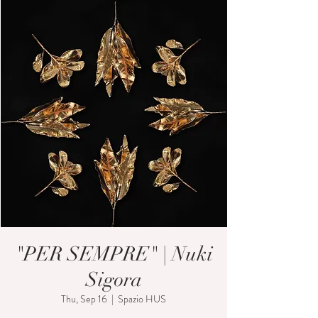
"PER SEMPRE" | Nuki
Sigora
Thu, Sep 16
  |  
Spazio HUS