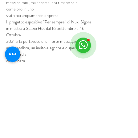
mezzi chimici, ma anche allora rimane solo 
come oro in uno
stato più ampiamente disperso.
Il progetto espositivo “Per sempre” di Nuki Sigora 
in mostra a Spazio Hus dal 16 Settembre al 16 
Ottobre
2021 si fa portavoce di un forte messaggio 
ambientalista, un invito elegante e disperato alla 
salvaguardia
del pianeta.
Mostra di più
Programma
6:30 PM - 8:30 PM
2 hours
Inaugurazione mostra
See All