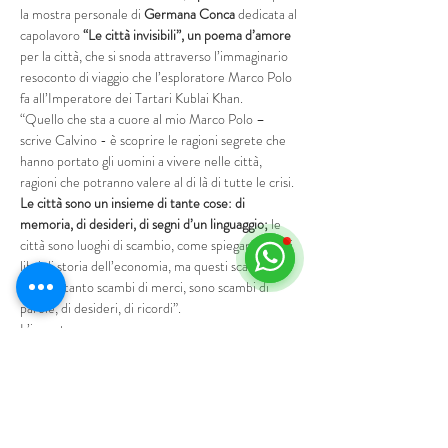
la mostra personale di 
Germana Conca 
dedicata al 
capolavoro 
“Le città invisibili”, un poema d’amore
per la città, che si snoda attraverso l’immaginario 
resoconto di viaggio che l’esploratore Marco Polo 
fa all’Imperatore dei Tartari Kublai Khan.
“Quello che sta a cuore al mio Marco Polo – 
scrive Calvino - è scoprire le ragioni segrete che 
hanno portato gli uomini a vivere nelle città, 
ragioni che potranno valere al di là di tutte le crisi. 
Le città sono un insieme di tante cose: di 
memoria, di desideri, di segni d’un linguaggio; 
le 
città sono luoghi di scambio, come spiegano tutti i 
libri di storia dell’economia, ma questi scambi non 
sono soltanto scambi di merci, sono scambi di 
parole, di desideri, di ricordi”.
L’incontro con…
Mostra di più
Programma