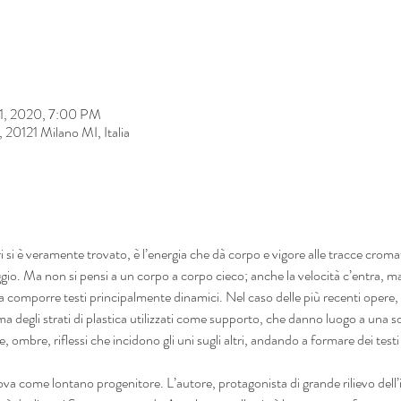
11, 2020, 7:00 PM
20121 Milano MI, Italia
i si è veramente trovato, è l’energia che dà corpo e vigore alle tracce croma
aggio. Ma non si pensi a un corpo a corpo cieco; anche la velocità c’entra, m
 a comporre testi principalmente dinamici. Nel caso delle più recenti opere,
tema degli strati di plastica utilizzati come supporto, che danno luogo a una 
 ombre, riflessi che incidono gli uni sugli altri, andando a formare dei test
a come lontano progenitore. L’autore, protagonista di grande rilievo dell’i