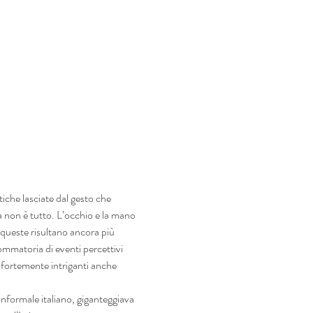
tiche lasciate dal gesto che 
a non è tutto. L’occhio e la mano 
 queste risultano ancora più 
sommatoria di eventi percettivi 
i fortemente intriganti anche 
nformale italiano, giganteggiava 