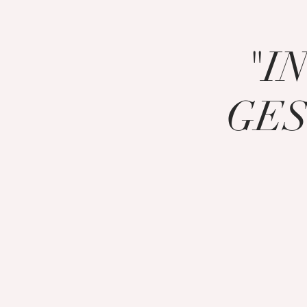
"I
GEST