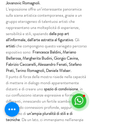
Jovanovic Romagnoli.
L’esposizione offre un’interessante panoramica 
sulla scena artistica contemporanea, grazie a un 
gruppo eterogeneo di talentuosi artisti che 
rappresentano una molteplicità di esperienze, 
sensibilità e stili, spaziando 
dalla pop art 
all'informale, dall'arte astratta al figurativo
. Gli 
artisti
 che compongono questo variegato percorso 
espositivo sono: 
Francesca Baldini, Mariano 
Bellarosa, Margherita Budini, Giorgio Cavina, 
Fabrizio Ceccarelli, Alessandro Fenati, Stefano 
Prati, Terino Romagnoli, Daniela Walser.
Il punto di forza della mostra risiede nella capacità 
di mettere in dialogo mondi apparentemente 
distanti e di creare uno 
spazio di condivisione
, in 
cui confluiscono istanze espressive e forme d’arte 
differenti, innescando un fertile scambio di visioni 
e rivelando connessioni profonde, seppur 
all’interno di 
un’ampia pluralità di stili e di 
tecniche
. Da un lato, ci immergiamo nell'energia 
caleidoscopica della 
Pop Art
, con opere che 