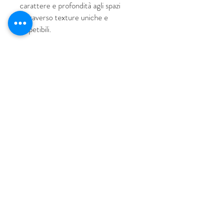
carattere e profondità agli spazi
attraverso texture uniche e
irripetibili.
© 2018 por HUS Milán
Laissez-Faire Srl
Número de IVA
09888670966
política de privacidad