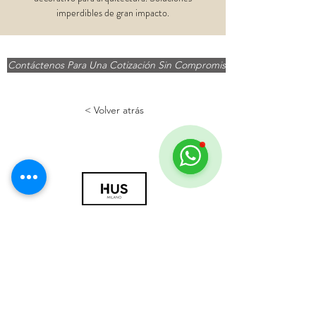
imperdibles de gran impacto.
Contáctenos Para Una Cotización Sin Compromiso >
< Volver atrás
© 2018 por HUS Milán
Laissez-Faire Srl
Número de IVA
09888670966