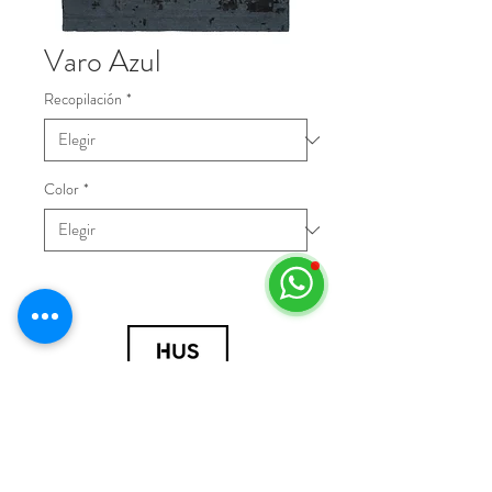
Varo Azul
Recopilación
*
Color
*