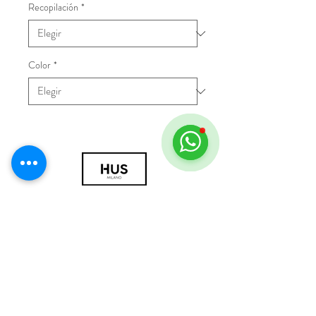
Recopilación
*
Color
*
© 2018 por HUS Milán
Laissez-Faire Srl
Número de IVA
09888670966
política de privacidad