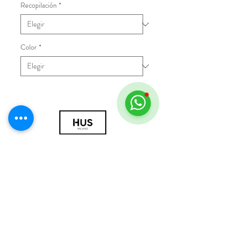
Recopilación
*
Color
*
© 2018 por HUS Milán
Laissez-Faire Srl
Número de IVA
09888670966
política de privacidad