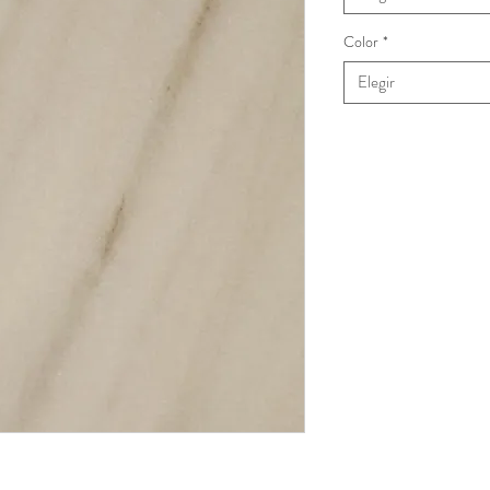
Color
*
Elegir