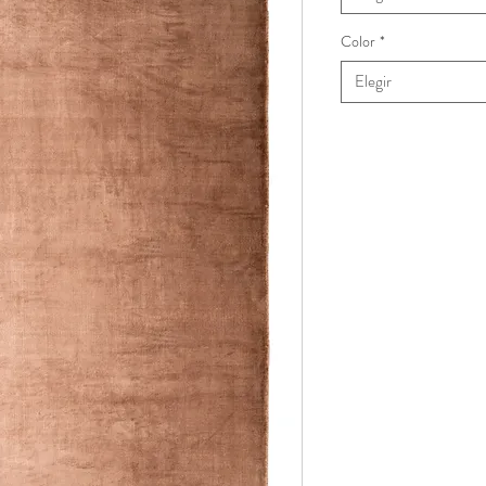
Color
*
Elegir