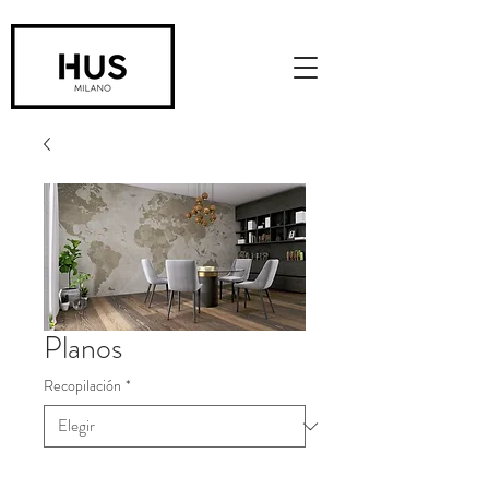
Planos
Recopilación
*