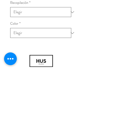
Recopilación
*
Color
*
© 2018 por HUS Milán
Laissez-Faire Srl
Número de IVA
09888670966
política de privacidad