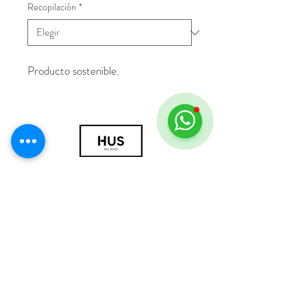
Recopilación
*
Producto sostenible.
© 2018 por HUS Milán
Laissez-Faire Srl
Número de IVA
09888670966
política de privacidad