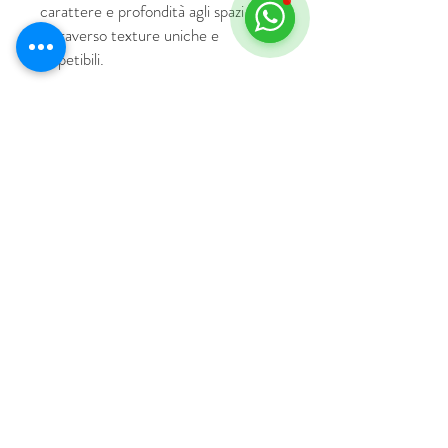
carattere e profondità agli spazi
attraverso texture uniche e
irripetibili.
© 2018 por HUS Milán
Laissez-Faire Srl
Número de IVA
09888670966
política de privacidad