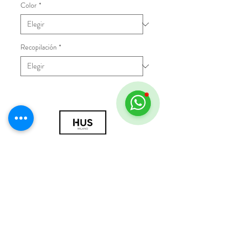
Color
*
Recopilación
*
© 2018 por HUS Milán
Laissez-Faire Srl
Número de IVA
09888670966
política de privacidad