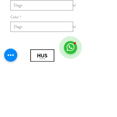
Color
*
© 2018 por HUS Milán
Laissez-Faire Srl
Número de IVA
09888670966
política de privacidad