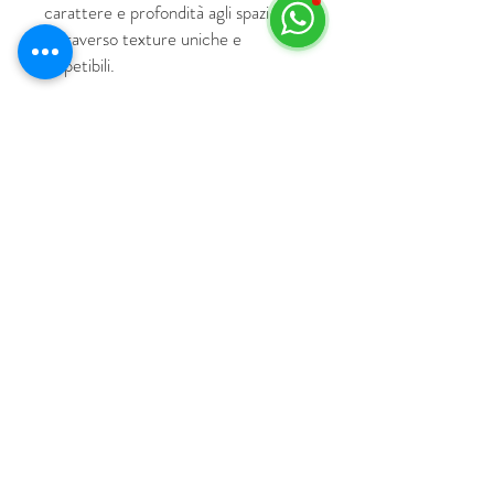
carattere e profondità agli spazi
attraverso texture uniche e
irripetibili.
© 2018 por HUS Milán
Laissez-Faire Srl
Número de IVA
09888670966
política de privacidad