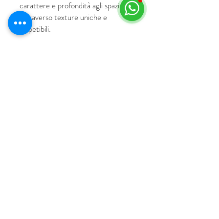
carattere e profondità agli spazi
attraverso texture uniche e
irripetibili.
© 2018 por HUS Milán
Laissez-Faire Srl
Número de IVA
09888670966
política de privacidad