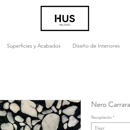
Superficies y Acabados
Diseño de Interiores
Nero Carrar
Recopilación
*
Elegir