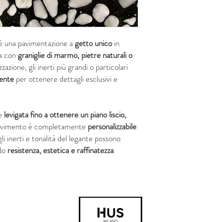
è una pavimentazione a
getto unico
in
ta con
graniglie di marmo, pietre naturali o
zzazione, gli inerti più grandi o particolari
ente
per ottenere dettagli esclusivi e
ne
levigata fino a ottenere un piano liscio,
avimento è completamente
personalizzabile
:
li inerti e tonalità del legante possono
ndo
resistenza, estetica e raffinatezza
.